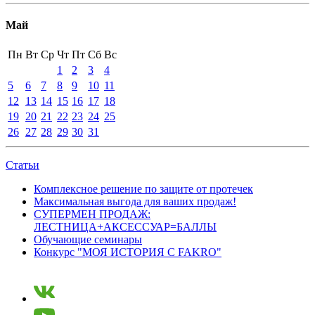
Май
Пн
Вт
Ср
Чт
Пт
Сб
Вс
1
2
3
4
5
6
7
8
9
10
11
12
13
14
15
16
17
18
19
20
21
22
23
24
25
26
27
28
29
30
31
Статьи
Комплексное решение по защите от протечек
Максимальная выгода для ваших продаж!
СУПЕРМЕН ПРОДАЖ:
ЛЕСТНИЦА+АКСЕССУАР=БАЛЛЫ
Обучающие семинары
Конкурс "МОЯ ИСТОРИЯ С FAKRO"