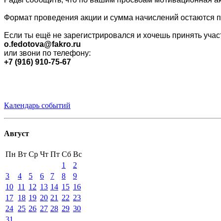
Формат проведения акции и сумма начислений остаются 
Если ты ещё не зарегистрировался и хочешь принять уча
o.fedotova@fakro.ru
или звони по телефону:
+7 (916) 910-75-67
Календарь событий
Август
Пн
Вт
Ср
Чт
Пт
Сб
Вс
1
2
3
4
5
6
7
8
9
10
11
12
13
14
15
16
17
18
19
20
21
22
23
24
25
26
27
28
29
30
31