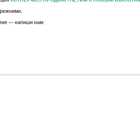
прежними.
стие — напиши нам: