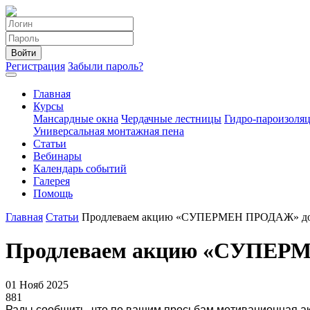
Войти
Регистрация
Забыли пароль?
Главная
Курсы
Мансардные окна
Чердачные лестницы
Гидро-пароизоля
Универсальная монтажная пена
Статьи
Вебинары
Календарь событий
Галерея
Помощь
Главная
Статьи
Продлеваем акцию «СУПЕРМЕН ПРОДАЖ» до
Продлеваем акцию «СУПЕР
01 Нояб 2025
881
Рады сообщить, что по вашим просьбам мотивационная а