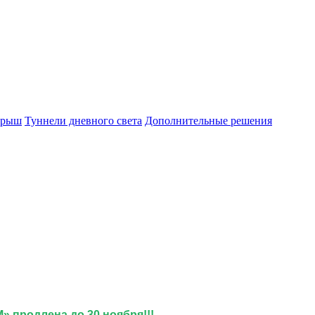
крыш
Туннели дневного света
Дополнительные решения
!
родлена до 30 ноября!!!