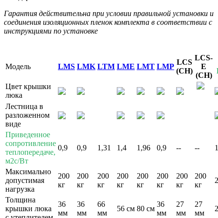
Гарантия действительна при условии правильной установки и
соединения изоляционных пленок комплекта в соответствии с
инструкциями по установке
LCS-
LCS
Модель
LMS
LMK
LTM
LME
LMT
LMP
E
(CH)
(CH)
Цвет крышки
люка
Лестница в
разложенном
виде
Приведенное
сопротивление
0,9
0,9
1,31
1,4
1,96
0,9
--
--
1
теплопередаче,
м2с/Вт
Максимально
200
200
200
200
200
200
200
200
допустимая
кг
кг
кг
кг
кг
кг
кг
кг
нагрузка
Толщина
36
36
66
36
27
27
крышки люка
56 см
80 см
мм
мм
мм
мм
мм
мм
с утеплителем