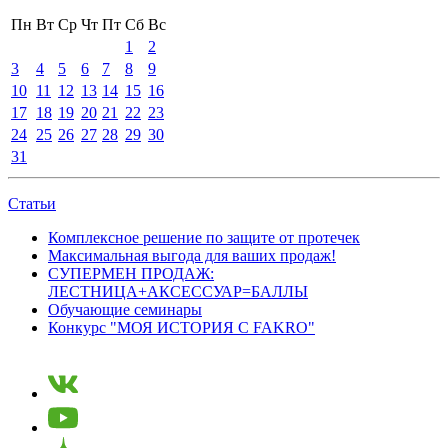
Пн
Вт
Ср
Чт
Пт
Сб
Вс
1
2
3
4
5
6
7
8
9
10
11
12
13
14
15
16
17
18
19
20
21
22
23
24
25
26
27
28
29
30
31
Статьи
Комплексное решение по защите от протечек
Максимальная выгода для ваших продаж!
СУПЕРМЕН ПРОДАЖ:
ЛЕСТНИЦА+АКСЕССУАР=БАЛЛЫ
Обучающие семинары
Конкурс "МОЯ ИСТОРИЯ С FAKRO"