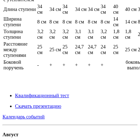
34
34
34
40
Длина ступени
34 см
34 см
34 см
40 см
3
см
см
см
см
Ширина
14
8 см
8 см
8 см
8 см
8 см
8 см
14 см
ступени
см
Толщина
3,2
3,2
3,2
3,1
3,1
3,2
1,8
1,8
2
ступени
см
см
см
см
см
см
см
см
Расстояние
25
25
24,7
24,7
24
25
между
25 см
25 см
см
см
см
см
см
см
ступенями
Боковой
боковы
-
+
+
+
+
+
поручень
выпол
Квалификационный тест
Скачать презентацию
Календарь событий
Август