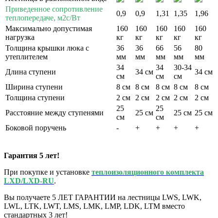
Приведенное сопротивление
0,9
0,9
1,31
1,35
1,96
теплопередаче, м2с/Вт
Максимально допустимая
160
160
160
160
160
нагрузка
кг
кг
кг
кг
кг
Толщина крышки люка с
36
36
66
56
80
утеплителем
мм
мм
мм
мм
мм
34
34
30-34
Длина ступени
34 см
34 см
см
см
см
Ширина ступени
8 см
8 см
8 см
8 см
8 см
Толщина ступени
2 см
2 см
2 см
2 см
2 см
25
25
Расстояние между ступенями
25 см
25 см
25 см
см
см
Боковой поручень
-
+
+
+
+
Гарантия 5 лет!
При покупке и установке
теплоизоляционного комплекта
LXD/LXD-RU
.
Вы получаете 5 ЛЕТ ГАРАНТИИ на лестницы LWS, LWK,
LWL, LTK, LWT, LMS, LMK, LMP, LDK, LTM вместо
стандартных 3 лет!