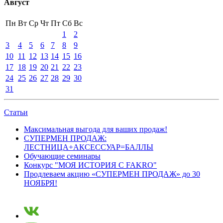
Август
Пн
Вт
Ср
Чт
Пт
Сб
Вс
1
2
3
4
5
6
7
8
9
10
11
12
13
14
15
16
17
18
19
20
21
22
23
24
25
26
27
28
29
30
31
Статьи
Максимальная выгода для ваших продаж!
СУПЕРМЕН ПРОДАЖ:
ЛЕСТНИЦА+АКСЕССУАР=БАЛЛЫ
Обучающие семинары
Конкурс "МОЯ ИСТОРИЯ С FAKRO"
Продлеваем акцию «СУПЕРМЕН ПРОДАЖ» до 30
НОЯБРЯ!