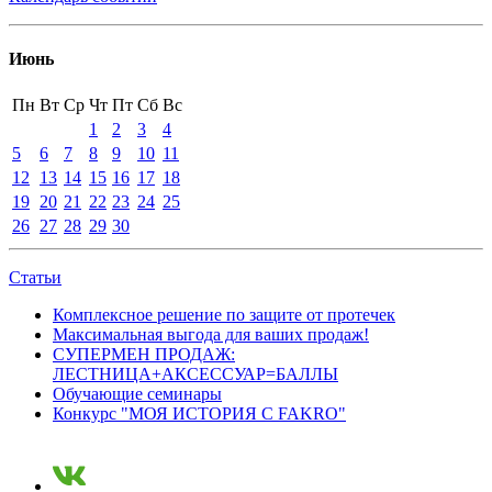
Июнь
Пн
Вт
Ср
Чт
Пт
Сб
Вс
1
2
3
4
5
6
7
8
9
10
11
12
13
14
15
16
17
18
19
20
21
22
23
24
25
26
27
28
29
30
Статьи
Комплексное решение по защите от протечек
Максимальная выгода для ваших продаж!
СУПЕРМЕН ПРОДАЖ:
ЛЕСТНИЦА+АКСЕССУАР=БАЛЛЫ
Обучающие семинары
Конкурс "МОЯ ИСТОРИЯ С FAKRO"