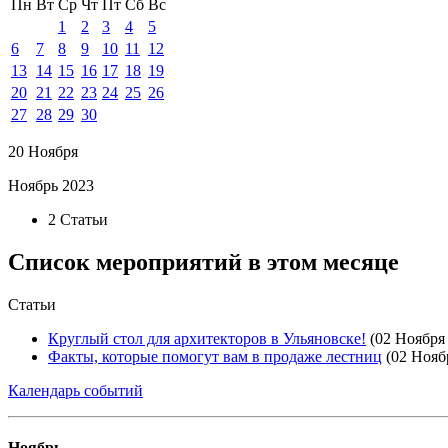
Пн
Вт
Ср
Чт
Пт
Сб
Вс
1
2
3
4
5
6
7
8
9
10
11
12
13
14
15
16
17
18
19
20
21
22
23
24
25
26
27
28
29
30
20 Ноября
Ноябрь 2023
2 Статьи
Список мероприятий в этом месяце
Статьи
Круглый стол для архитекторов в Ульяновске!
(02 Ноября
Факты, которые помогут вам в продаже лестниц
(02 Нояб
Календарь событий
Ноябрь