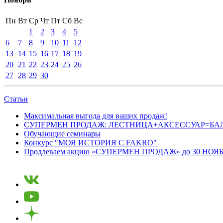
Пн
Вт
Ср
Чт
Пт
Сб
Вс
1
2
3
4
5
6
7
8
9
10
11
12
13
14
15
16
17
18
19
20
21
22
23
24
25
26
27
28
29
30
Статьи
Максимальная выгода для ваших продаж!
СУПЕРМЕН ПРОДАЖ: ЛЕСТНИЦА+АКСЕССУАР=БА
Обучающие семинары
Конкурс "МОЯ ИСТОРИЯ С FAKRO"
Продлеваем акцию «СУПЕРМЕН ПРОДАЖ» до 30 НОЯБ