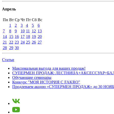
Апрель
Пн
Вт
Ср
Чт
Пт
Сб
Вс
1
2
3
4
5
6
7
8
9
10
11
12
13
14
15
16
17
18
19
20
21
22
23
24
25
26
27
28
29
30
Статьи
Максимальная выгода для ваших продаж!
СУПЕРМЕН ПРОДАЖ: ЛЕСТНИЦА+АКСЕССУАР=БА
Обучающие семинары
Конкурс "МОЯ ИСТОРИЯ С FAKRO"
Продлеваем акцию «СУПЕРМЕН ПРОДАЖ» до 30 НОЯБ