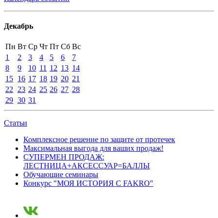
Декабрь
Пн
Вт
Ср
Чт
Пт
Сб
Вс
1
2
3
4
5
6
7
8
9
10
11
12
13
14
15
16
17
18
19
20
21
22
23
24
25
26
27
28
29
30
31
Статьи
Комплексное решение по защите от протечек
Максимальная выгода для ваших продаж!
СУПЕРМЕН ПРОДАЖ:
ЛЕСТНИЦА+АКСЕССУАР=БАЛЛЫ
Обучающие семинары
Конкурс "МОЯ ИСТОРИЯ С FAKRO"