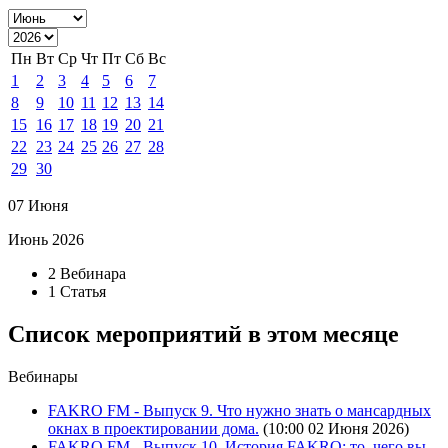
Пн
Вт
Ср
Чт
Пт
Сб
Вс
1
2
3
4
5
6
7
8
9
10
11
12
13
14
15
16
17
18
19
20
21
22
23
24
25
26
27
28
29
30
07 Июня
Июнь 2026
2 Вебинара
1 Статья
Список мероприятий в этом месяце
Вебинары
FAKRO FM - Выпуск 9. Что нужно знать о мансардных
окнах в проектировании дома.
(10:00 02 Июня 2026)
FAKRO FM - Выпуск 10. История FAKRO: то, чего вы