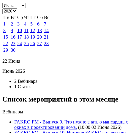
Пн
Вт
Ср
Чт
Пт
Сб
Вс
1
2
3
4
5
6
7
8
9
10
11
12
13
14
15
16
17
18
19
20
21
22
23
24
25
26
27
28
29
30
22 Июня
Июнь 2026
2 Вебинара
1 Статья
Список мероприятий в этом месяце
Вебинары
FAKRO FM - Выпуск 9. Что нужно знать о мансардных
окнах в проектировании дома.
(10:00 02 Июня 2026)
FAKRO FM - Выпуск 10. История FAKRO: то, чего вы