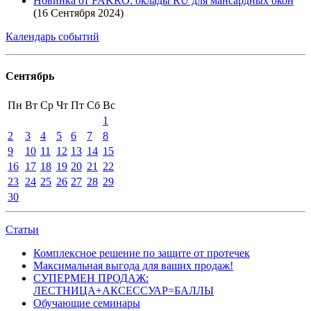
Новинка от FAKRO: оклады RU для мансардных окон
(16 Сентября 2024)
Календарь событий
Сентябрь
Пн
Вт
Ср
Чт
Пт
Сб
Вс
1
2
3
4
5
6
7
8
9
10
11
12
13
14
15
16
17
18
19
20
21
22
23
24
25
26
27
28
29
30
Статьи
Комплексное решение по защите от протечек
Максимальная выгода для ваших продаж!
СУПЕРМЕН ПРОДАЖ:
ЛЕСТНИЦА+АКСЕССУАР=БАЛЛЫ
Обучающие семинары