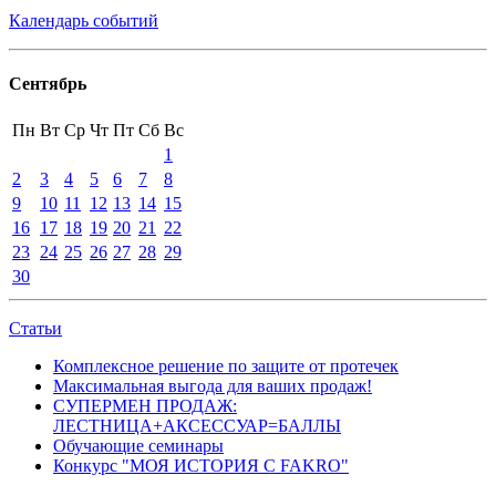
Календарь событий
Сентябрь
Пн
Вт
Ср
Чт
Пт
Сб
Вс
1
2
3
4
5
6
7
8
9
10
11
12
13
14
15
16
17
18
19
20
21
22
23
24
25
26
27
28
29
30
Статьи
Комплексное решение по защите от протечек
Максимальная выгода для ваших продаж!
СУПЕРМЕН ПРОДАЖ:
ЛЕСТНИЦА+АКСЕССУАР=БАЛЛЫ
Обучающие семинары
Конкурс "МОЯ ИСТОРИЯ С FAKRO"