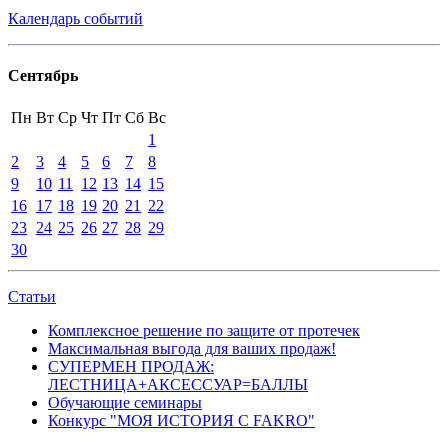
Календарь событий
Сентябрь
Пн
Вт
Ср
Чт
Пт
Сб
Вс
1
2
3
4
5
6
7
8
9
10
11
12
13
14
15
16
17
18
19
20
21
22
23
24
25
26
27
28
29
30
Статьи
Комплексное решение по защите от протечек
Максимальная выгода для ваших продаж!
СУПЕРМЕН ПРОДАЖ:
ЛЕСТНИЦА+АКСЕССУАР=БАЛЛЫ
Обучающие семинары
Конкурс "МОЯ ИСТОРИЯ С FAKRO"